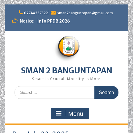
Skip
to
02744537322
sman2banguntapan@gmail.com
content
Notice:
Info PPDB 2026
SMAN 2 BANGUNTAPAN
Smart Is Crucial, Morality Is More
Search
for:
Menu