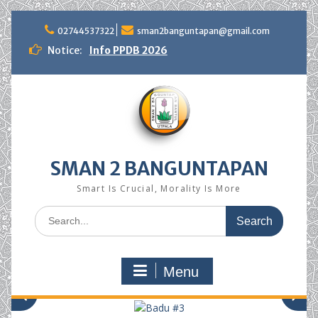
Skip
to
02744537322
sman2banguntapan@gmail.com
content
Notice:
Info PPDB 2026
SMAN 2 BANGUNTAPAN
Smart Is Crucial, Morality Is More
Search
for:
Menu