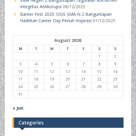
SMA Negeri 2 Banguntapan Teguhkan Komitmen
Integritas Antikorupsi
08/12/2025
Bareer Fest 2025: OSIS SMA N 2 Banguntapan
Hadirkan Career Day Penuh Inspirasi
01/12/2025
August 2026
M
T
W
T
F
S
S
1
2
3
4
5
6
7
8
9
10
11
12
13
14
15
16
17
18
19
20
21
22
23
24
25
26
27
28
29
30
31
« Jun
Categories