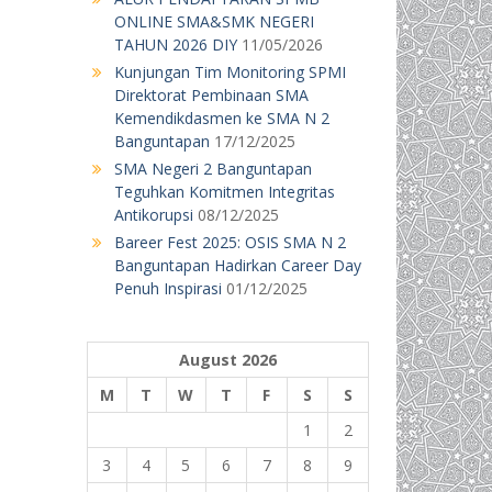
ONLINE SMA&SMK NEGERI
TAHUN 2026 DIY
11/05/2026
Kunjungan Tim Monitoring SPMI
Direktorat Pembinaan SMA
Kemendikdasmen ke SMA N 2
Banguntapan
17/12/2025
SMA Negeri 2 Banguntapan
Teguhkan Komitmen Integritas
Antikorupsi
08/12/2025
Bareer Fest 2025: OSIS SMA N 2
Banguntapan Hadirkan Career Day
Penuh Inspirasi
01/12/2025
August 2026
M
T
W
T
F
S
S
1
2
3
4
5
6
7
8
9