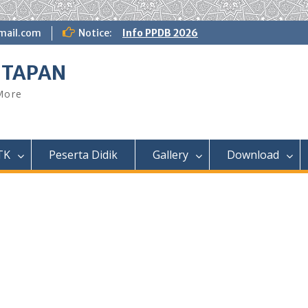
ail.com
Notice:
Info PPDB 2026
NTAPAN
 More
TK
Peserta Didik
Gallery
Download