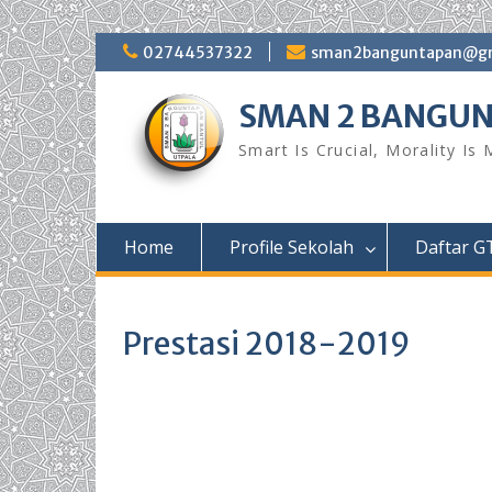
Skip
02744537322
sman2banguntapan@gm
to
content
SMAN 2 BANGU
Smart Is Crucial, Morality Is
Home
Profile Sekolah
Daftar G
Prestasi 2018-2019