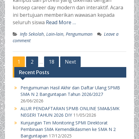
kampus dan profesi yang dikemas dengan
konsep career day modern dan interaktif. Acara
ini bertujuan memberikan wawasan kepada
seluruh siswa
Read More …
Info Sekolah
,
Lain-lain
,
Pengumuman
Leave a
comment
Posts
1
2
18
Next
…
pagination
Recent Posts
Pengumuman Hasil Akhir dan Daftar Ulang SPMB
SMA N 2 Banguntapan Tahun 2026/2027
26/06/2026
ALUR PENDAFTARAN SPMB ONLINE SMA&SMK
NEGERI TAHUN 2026 DIY
11/05/2026
Kunjungan Tim Monitoring SPMI Direktorat
Pembinaan SMA Kemendikdasmen ke SMA N 2
Banguntapan
17/12/2025