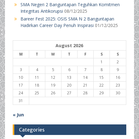
SMA Negeri 2 Banguntapan Teguhkan Komitmen
Integritas Antikorupsi
08/12/2025
Bareer Fest 2025: OSIS SMA N 2 Banguntapan
Hadirkan Career Day Penuh Inspirasi
01/12/2025
August 2026
M
T
W
T
F
S
S
1
2
3
4
5
6
7
8
9
10
11
12
13
14
15
16
17
18
19
20
21
22
23
24
25
26
27
28
29
30
31
« Jun
Categories