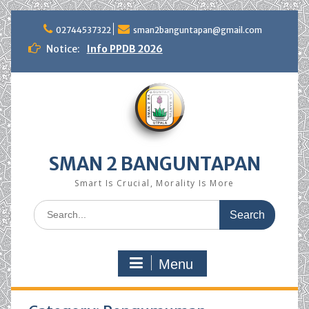
Skip
to
02744537322
sman2banguntapan@gmail.com
content
Notice:
Info PPDB 2026
SMAN 2 BANGUNTAPAN
Smart Is Crucial, Morality Is More
Search
for:
Menu