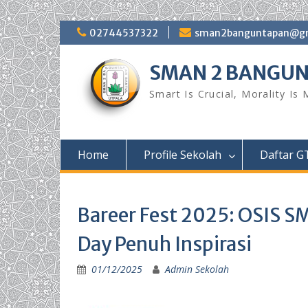
Skip
02744537322
sman2banguntapan@gm
to
content
SMAN 2 BANGU
Smart Is Crucial, Morality Is
Home
Profile Sekolah
Daftar G
Bareer Fest 2025: OSIS S
Day Penuh Inspirasi
01/12/2025
Admin Sekolah