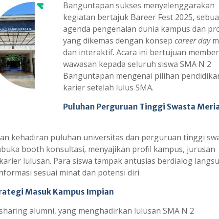
Banguntapan sukses menyelenggarakan
kegiatan bertajuk Bareer Fest 2025, sebu
agenda pengenalan dunia kampus dan pro
yang dikemas dengan konsep
career day
m
dan interaktif. Acara ini bertujuan membe
wawasan kepada seluruh siswa SMA N 2
Banguntapan mengenai pilihan pendidika
karier setelah lulus SMA.
Puluhan Perguruan Tinggi Swasta Meri
an kehadiran puluhan universitas dan perguruan tinggi sw
buka booth konsultasi, menyajikan profil kampus, jurusan
karier lulusan. Para siswa tampak antusias berdialog langs
ormasi sesuai minat dan potensi diri.
trategi Masuk Kampus Impian
h sharing alumni, yang menghadirkan lulusan SMA N 2