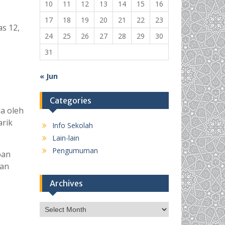
10
11
12
13
14
15
16
17
18
19
20
21
22
23
s 12,
24
25
26
27
28
29
30
31
« Jun
Categories
a oleh
arik
Info Sekolah
Lain-lain
Pengumuman
pan
tan
Archives
Archives