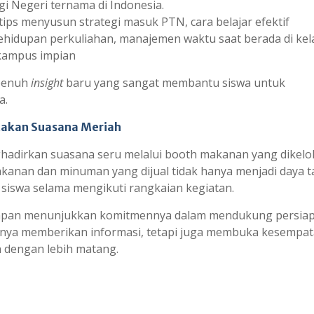
i Negeri ternama di Indonesia.
ps menyusun strategi masuk PTN, cara belajar efektif
hidupan perkuliahan, manajemen waktu saat berada di kela
 kampus impian
 penuh
insight
baru yang sangat membantu siswa untuk
a.
takan Suasana Meriah
ghadirkan suasana seru melalui booth makanan yang dikelol
kanan dan minuman yang dijual tidak hanya menjadi daya t
iswa selama mengikuti rangkaian kegiatan.
ntapan menunjukkan komitmennya dalam mendukung persia
 hanya memberikan informasi, tetapi juga membuka kesempa
 dengan lebih matang.