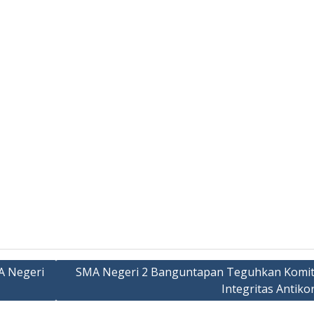
A Negeri
SMA Negeri 2 Banguntapan Teguhkan Komi
Integritas Antiko