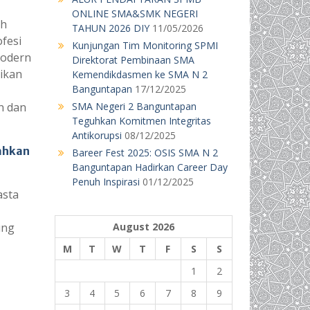
ONLINE SMA&SMK NEGERI
ah
TAHUN 2026 DIY
11/05/2026
fesi
Kunjungan Tim Monitoring SPMI
odern
Direktorat Pembinaan SMA
rikan
Kemendikdasmen ke SMA N 2
Banguntapan
17/12/2025
n dan
SMA Negeri 2 Banguntapan
Teguhkan Komitmen Integritas
Antikorupsi
08/12/2025
ahkan
Bareer Fest 2025: OSIS SMA N 2
Banguntapan Hadirkan Career Day
Penuh Inspirasi
01/12/2025
asta
ung
August 2026
M
T
W
T
F
S
S
1
2
3
4
5
6
7
8
9