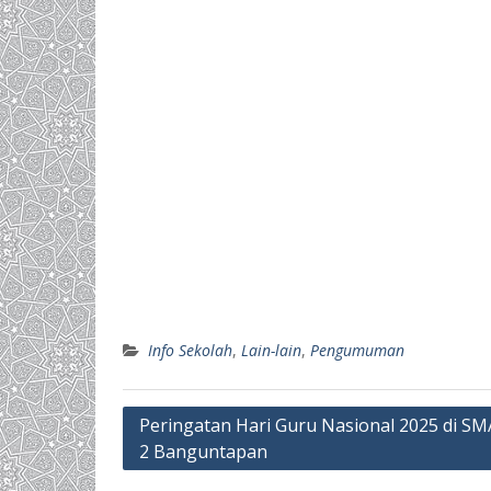
Info Sekolah
,
Lain-lain
,
Pengumuman
Post
Peringatan Hari Guru Nasional 2025 di SM
2 Banguntapan
navigation