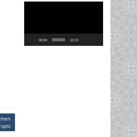
Video
Player
00:00
10:13
tmen
rupsi