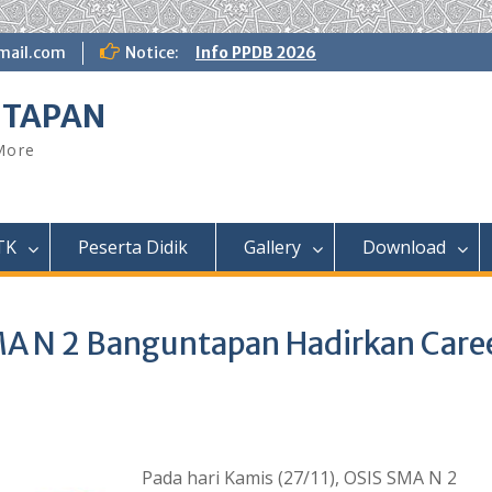
ail.com
Notice:
Info PPDB 2026
NTAPAN
 More
TK
Peserta Didik
Gallery
Download
MA N 2 Banguntapan Hadirkan Care
Pada hari Kamis (27/11), OSIS SMA N 2