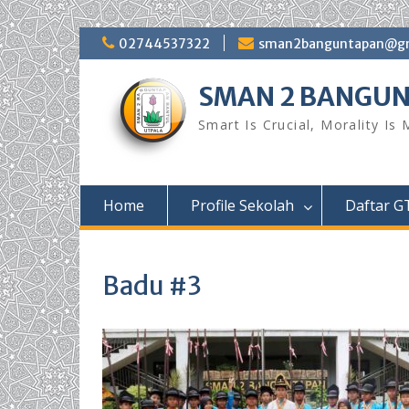
Skip
02744537322
sman2banguntapan@gm
to
content
SMAN 2 BANGU
Smart Is Crucial, Morality Is
Home
Profile Sekolah
Daftar G
Badu #3