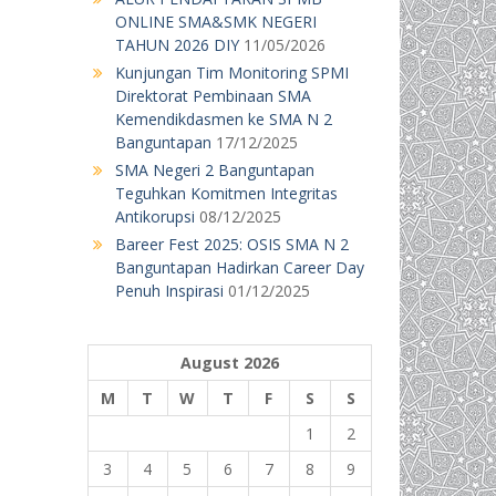
ONLINE SMA&SMK NEGERI
TAHUN 2026 DIY
11/05/2026
Kunjungan Tim Monitoring SPMI
Direktorat Pembinaan SMA
Kemendikdasmen ke SMA N 2
Banguntapan
17/12/2025
SMA Negeri 2 Banguntapan
Teguhkan Komitmen Integritas
Antikorupsi
08/12/2025
Bareer Fest 2025: OSIS SMA N 2
Banguntapan Hadirkan Career Day
Penuh Inspirasi
01/12/2025
August 2026
M
T
W
T
F
S
S
1
2
3
4
5
6
7
8
9