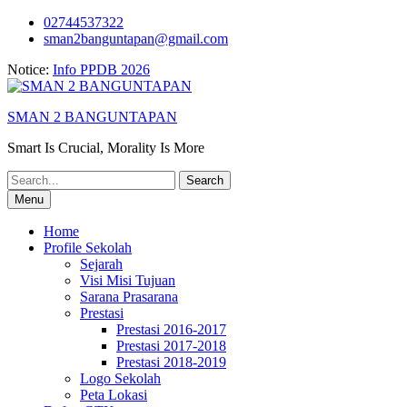
Skip
02744537322
to
sman2banguntapan@gmail.com
content
Notice:
Info PPDB 2026
SMAN 2 BANGUNTAPAN
Smart Is Crucial, Morality Is More
Search
for:
Menu
Home
Profile Sekolah
Sejarah
Visi Misi Tujuan
Sarana Prasarana
Prestasi
Prestasi 2016-2017
Prestasi 2017-2018
Prestasi 2018-2019
Logo Sekolah
Peta Lokasi