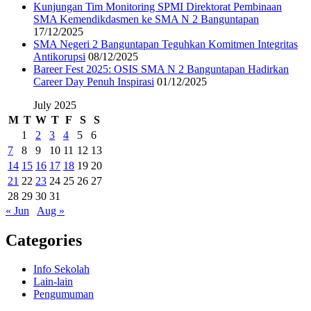
Kunjungan Tim Monitoring SPMI Direktorat Pembinaan
SMA Kemendikdasmen ke SMA N 2 Banguntapan
17/12/2025
SMA Negeri 2 Banguntapan Teguhkan Komitmen Integritas
Antikorupsi
08/12/2025
Bareer Fest 2025: OSIS SMA N 2 Banguntapan Hadirkan
Career Day Penuh Inspirasi
01/12/2025
July 2025
M
T
W
T
F
S
S
1
2
3
4
5
6
7
8
9
10
11
12
13
14
15
16
17
18
19
20
21
22
23
24
25
26
27
28
29
30
31
« Jun
Aug »
Categories
Info Sekolah
Lain-lain
Pengumuman