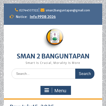
Skip
to
02744537322
sman2banguntapan@gmail.com
content
Notice:
Info PPDB 2026
SMAN 2 BANGUNTAPAN
Smart Is Crucial, Morality Is More
Search
for:
Menu