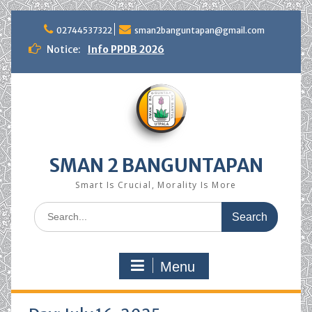
Skip
to
02744537322
sman2banguntapan@gmail.com
content
Notice:
Info PPDB 2026
SMAN 2 BANGUNTAPAN
Smart Is Crucial, Morality Is More
Search
for:
Menu