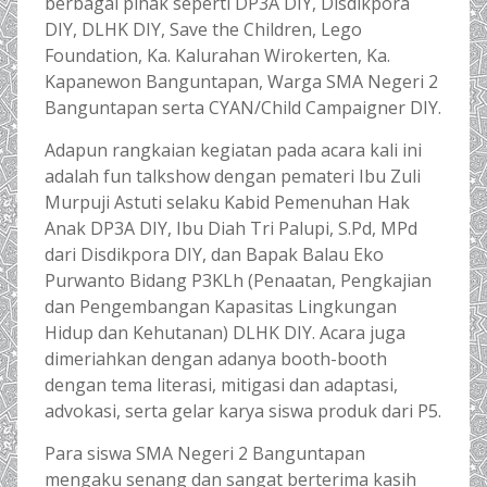
berbagai pihak seperti DP3A DIY, Disdikpora
DIY, DLHK DIY, Save the Children, Lego
Foundation, Ka. Kalurahan Wirokerten, Ka.
Kapanewon Banguntapan, Warga SMA Negeri 2
Banguntapan serta CYAN/Child Campaigner DIY.
Adapun rangkaian kegiatan pada acara kali ini
adalah fun talkshow dengan pemateri Ibu Zuli
Murpuji Astuti selaku Kabid Pemenuhan Hak
Anak DP3A DIY, Ibu Diah Tri Palupi, S.Pd, MPd
dari Disdikpora DIY, dan Bapak Balau Eko
Purwanto Bidang P3KLh (Penaatan, Pengkajian
dan Pengembangan Kapasitas Lingkungan
Hidup dan Kehutanan) DLHK DIY. Acara juga
dimeriahkan dengan adanya booth-booth
dengan tema literasi, mitigasi dan adaptasi,
advokasi, serta gelar karya siswa produk dari P5.
Para siswa SMA Negeri 2 Banguntapan
mengaku senang dan sangat berterima kasih