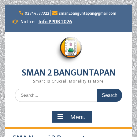
Skip
to
02744537322
sman2banguntapan@gmail.com
content
Notice:
Info PPDB 2026
SMAN 2 BANGUNTAPAN
Smart Is Crucial, Morality Is More
Search
for:
Menu