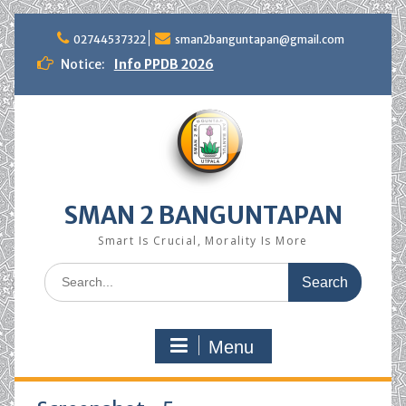
Skip
to
02744537322
sman2banguntapan@gmail.com
content
Notice:
Info PPDB 2026
SMAN 2 BANGUNTAPAN
Smart Is Crucial, Morality Is More
Search
for:
Menu