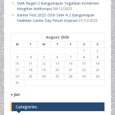
SMA Negeri 2 Banguntapan Teguhkan Komitmen
Integritas Antikorupsi
08/12/2025
Bareer Fest 2025: OSIS SMA N 2 Banguntapan
Hadirkan Career Day Penuh Inspirasi
01/12/2025
August 2026
M
T
W
T
F
S
S
1
2
3
4
5
6
7
8
9
10
11
12
13
14
15
16
17
18
19
20
21
22
23
24
25
26
27
28
29
30
31
« Jun
Categories