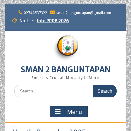
Skip
to
02744537322
sman2banguntapan@gmail.com
content
Notice:
Info PPDB 2026
SMAN 2 BANGUNTAPAN
Smart Is Crucial, Morality Is More
Search
for:
Menu