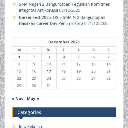
SMA Negeri 2 Banguntapan Teguhkan Komitmen
Integritas Antikorupsi
08/12/2025
Bareer Fest 2025: OSIS SMA N 2 Banguntapan
Hadirkan Career Day Penuh Inspirasi
01/12/2025
December 2025
M
T
W
T
F
S
S
1
2
3
4
5
6
7
8
9
10
11
12
13
14
15
16
17
18
19
20
21
22
23
24
25
26
27
28
29
30
31
« Nov
May »
Categories
Info Sekolah