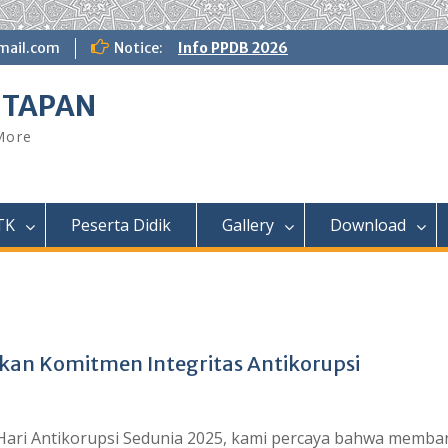
ail.com
Notice:
Info PPDB 2026
NTAPAN
 More
TK
Peserta Didik
Gallery
Download
an Komitmen Integritas Antikorupsi
 Hari Antikorupsi Sedunia 2025, kami percaya bahwa memb