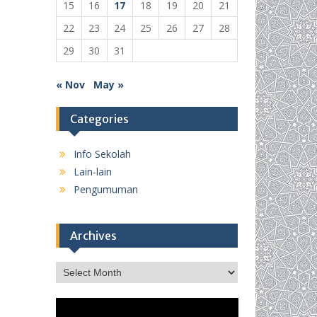
15
16
17
18
19
20
21
22
23
24
25
26
27
28
29
30
31
« Nov
May »
Categories
Info Sekolah
Lain-lain
Pengumuman
Archives
Archives
Video