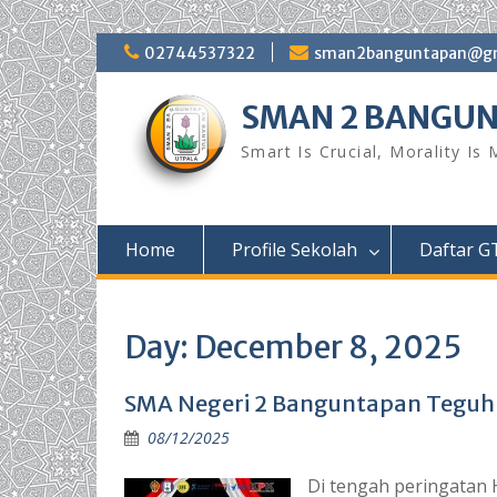
Skip
02744537322
sman2banguntapan@gm
to
content
SMAN 2 BANGU
Smart Is Crucial, Morality Is
Home
Profile Sekolah
Daftar G
Day:
December 8, 2025
SMA Negeri 2 Banguntapan Teguhk
08/12/2025
Di tengah peringatan