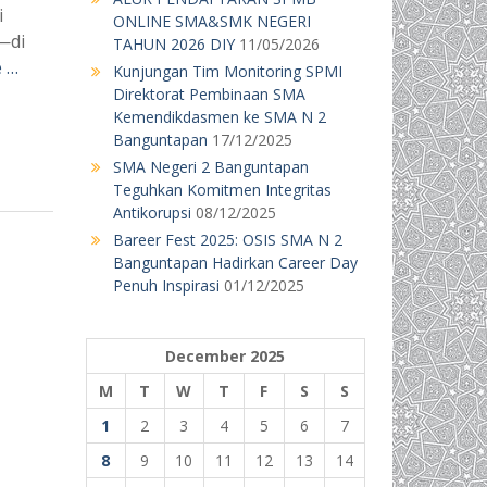
i
ONLINE SMA&SMK NEGERI
—di
TAHUN 2026 DIY
11/05/2026
 …
Kunjungan Tim Monitoring SPMI
Direktorat Pembinaan SMA
Kemendikdasmen ke SMA N 2
Banguntapan
17/12/2025
SMA Negeri 2 Banguntapan
Teguhkan Komitmen Integritas
Antikorupsi
08/12/2025
Bareer Fest 2025: OSIS SMA N 2
Banguntapan Hadirkan Career Day
Penuh Inspirasi
01/12/2025
December 2025
M
T
W
T
F
S
S
1
2
3
4
5
6
7
8
9
10
11
12
13
14