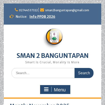
Skip
to
02744537322
sman2banguntapan@gmail.com
content
Notice:
Info PPDB 2026
SMAN 2 BANGUNTAPAN
Smart Is Crucial, Morality Is More
Search
for:
Menu