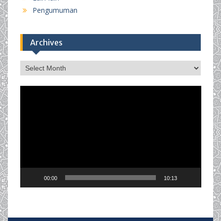
Pengumuman
Archives
Archives
Video
Player
00:00
10:13