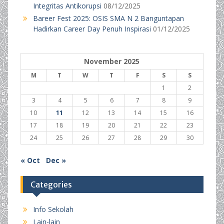
Integritas Antikorupsi
08/12/2025
Bareer Fest 2025: OSIS SMA N 2 Banguntapan
Hadirkan Career Day Penuh Inspirasi
01/12/2025
November 2025
M
T
W
T
F
S
S
1
2
3
4
5
6
7
8
9
10
11
12
13
14
15
16
17
18
19
20
21
22
23
24
25
26
27
28
29
30
« Oct
Dec »
Categories
Info Sekolah
Lain-lain