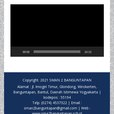
Video
Player
00:00
10:13
Copyright. 2021 SMAN 2 BANGUNTAPAN
Alamat : Jl. Imogiri Timur, Glondong, Wirokerten,
Banguntapan, Bantul, Daerah Istimewa Yogyakarta |
kodepos : 55194
Telp. (0274) 4537322 | Email :
sman2banguntapan@gmail.com | Web :
www.sma2banguntapan.sch.id