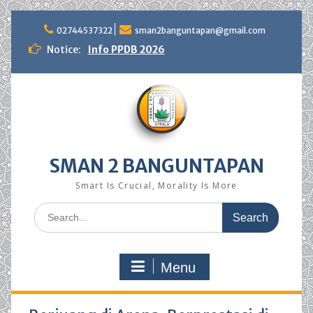
Skip
to
02744537322
sman2banguntapan@gmail.com
content
Notice:
Info PPDB 2026
SMAN 2 BANGUNTAPAN
Smart Is Crucial, Morality Is More
Search
for:
Menu