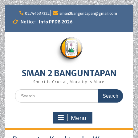
Skip
to
02744537322
sman2banguntapan@gmail.com
content
Notice:
Info PPDB 2026
SMAN 2 BANGUNTAPAN
Smart Is Crucial, Morality Is More
Search
for:
Menu