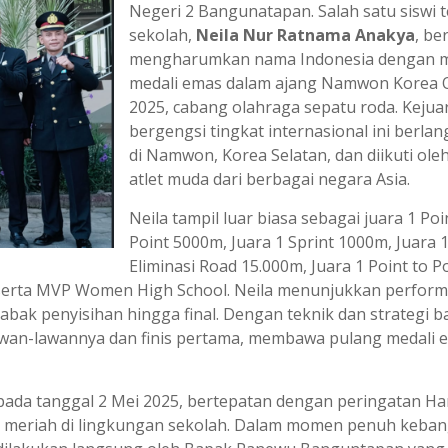
Negeri 2 Bangunatapan. Salah satu siswi t
sekolah,
Neila Nur Ratnama Anakya
, be
mengharumkan nama Indonesia dengan m
medali emas dalam ajang Namwon Korea
2025, cabang olahraga sepatu roda. Kejua
bergengsi tingkat internasional ini berla
di Namwon, Korea Selatan, dan diikuti oleh
atlet muda dari berbagai negara Asia.
Neila tampil luar biasa sebagai juara 1 Poi
Point 5000m, Juara 1 Sprint 1000m, Juara 
Eliminasi Road 15.000m, Juara 1 Point to P
 serta MVP Women High School. Neila menunjukkan perfor
bak penyisihan hingga final. Dengan teknik dan strategi b
awan-lawannya dan finis pertama, membawa pulang medali 
 pada tanggal 2 Mei 2025, bertepatan dengan peringatan Ha
an meriah di lingkungan sekolah. Dalam momen penuh keba