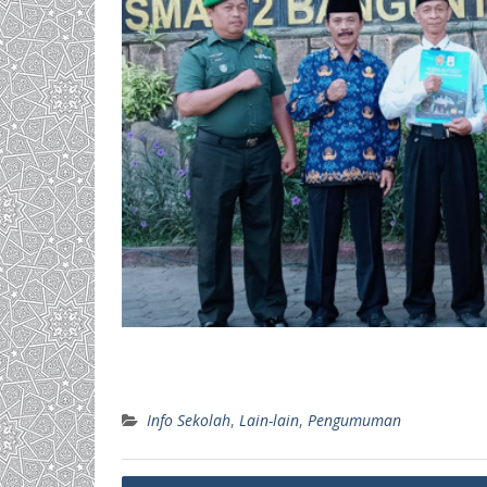
Info Sekolah
,
Lain-lain
,
Pengumuman