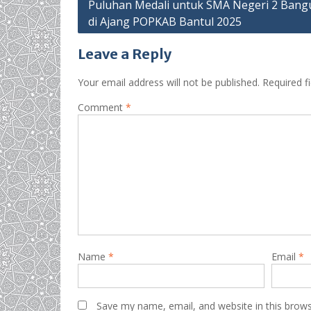
Post
Puluhan Medali untuk SMA Negeri 2 Ban
di Ajang POPKAB Bantul 2025
navigation
Leave a Reply
Your email address will not be published.
Required f
Comment
*
Name
*
Email
*
Save my name, email, and website in this brows