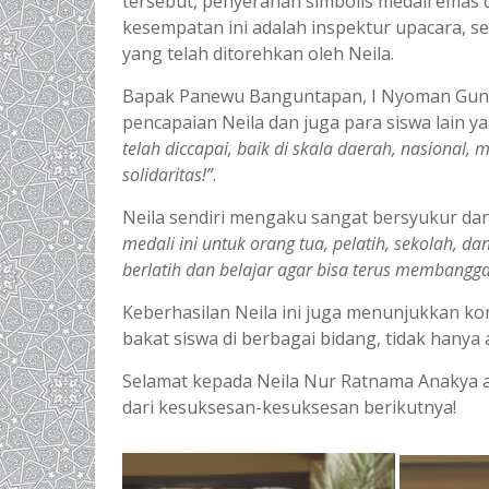
tersebut, penyerahan simbolis medali ema
kesempatan ini adalah inspektur upacara, se
yang telah ditorehkan oleh Neila.
Bapak Panewu Banguntapan, I Nyoman Gunar
pencapaian Neila dan juga para siswa lain y
telah diccapai, baik di skala daerah, nasional,
solidaritas!”
.
Neila sendiri mengaku sangat bersyukur dan
medali ini untuk orang tua, pelatih, sekolah, 
berlatih dan belajar agar bisa terus membangg
Keberhasilan Neila ini juga menunjukkan
bakat siswa di berbagai bidang, tidak hanya
Selamat kepada Neila Nur Ratnama Anakya a
dari kesuksesan-kesuksesan berikutnya!