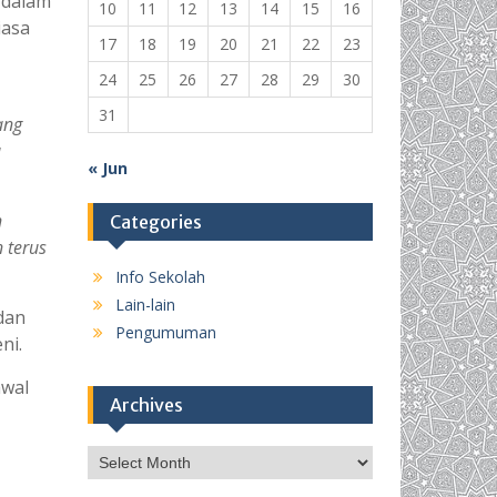
 dalam
10
11
12
13
14
15
16
iasa
17
18
19
20
21
22
23
24
25
26
27
28
29
30
31
ang
a
« Jun
n
Categories
 terus
Info Sekolah
Lain-lain
dan
Pengumuman
ni.
awal
Archives
Archives