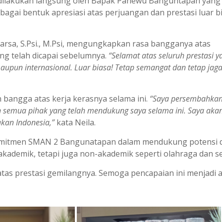
s dilakukan langsung oleh Bapak Panewu Banguntapan yang
bagai bentuk apresiasi atas perjuangan dan prestasi luar b
sa, S.Psi., M.Psi, mengungkapkan rasa bangganya atas
ang telah dicapai sebelumnya.
“Selamat atas seluruh prestasi y
 maupun internasional. Luar biasa! Tetap semangat dan tetap jag
 bangga atas kerja kerasnya selama ini.
“Saya persembahka
dan semua pihak yang telah mendukung saya selama ini. Saya akan
akan Indonesia,”
kata Neila.
 komitmen SMAN 2 Bangunatapan dalam mendukung potensi 
 akademik, tetapi juga non-akademik seperti olahraga dan se
tas prestasi gemilangnya. Semoga pencapaian ini menjadi 