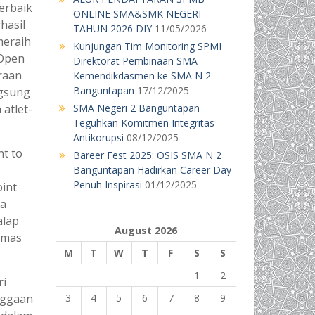
erbaik
ONLINE SMA&SMK NEGERI
rhasil
TAHUN 2026 DIY
11/05/2026
eraih
Kunjungan Tim Monitoring SPMI
 Open
Direktorat Pembinaan SMA
raan
Kemendikdasmen ke SMA N 2
Banguntapan
17/12/2025
ngsung
 atlet-
SMA Negeri 2 Banguntapan
Teguhkan Komitmen Integritas
Antikorupsi
08/12/2025
nt to
Bareer Fest 2025: OSIS SMA N 2
1
Banguntapan Hadirkan Career Day
Penuh Inspirasi
01/12/2025
oint
ma
alap
August 2026
emas
M
T
W
T
F
S
S
1
2
ri
nggaan
3
4
5
6
7
8
9