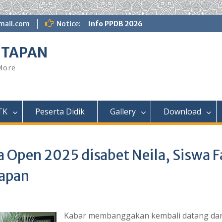
ail.com
Notice:
Info PPDB 2026
NTAPAN
 More
TK
Peserta Didik
Gallery
Download
Open 2025 disabet Neila, Siswa F
tapan
Kabar membanggakan kembali datang da