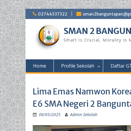
Skip
02744537322
sman2banguntapan@gm
to
content
SMAN 2 BANGU
Smart Is Crucial, Morality Is
Home
Profile Sekolah
Daftar G
Lima Emas Namwon Korea 
E6 SMA Negeri 2 Bangun
06/05/2025
Admin Sekolah