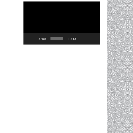
Video
Player
00:00
10:13