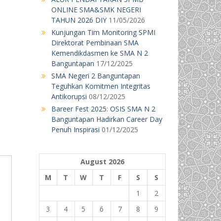
ONLINE SMA&SMK NEGERI
TAHUN 2026 DIY
11/05/2026
Kunjungan Tim Monitoring SPMI
Direktorat Pembinaan SMA
Kemendikdasmen ke SMA N 2
Banguntapan
17/12/2025
SMA Negeri 2 Banguntapan
Teguhkan Komitmen Integritas
Antikorupsi
08/12/2025
Bareer Fest 2025: OSIS SMA N 2
Banguntapan Hadirkan Career Day
Penuh Inspirasi
01/12/2025
August 2026
M
T
W
T
F
S
S
1
2
3
4
5
6
7
8
9