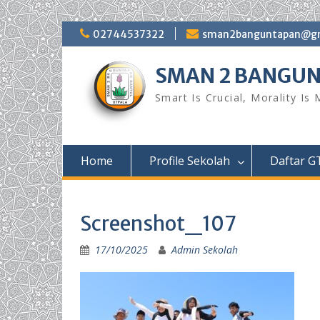
Skip
02744537322
sman2banguntapan@gm
to
content
SMAN 2 BANGU
Smart Is Crucial, Morality Is
Home
Profile Sekolah
Daftar G
Screenshot_107
17/10/2025
Admin Sekolah