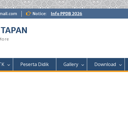
ail.com
Notice:
Info PPDB 2026
NTAPAN
 More
TK
Peserta Didik
Gallery
Download