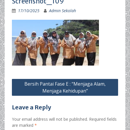
Screenshot_109
17/10/2025
Admin Sekolah
Post
Bersih Pantai Fase E : “Menjaga Alam,
navigation
Menjaga Kehidupan”
Leave a Reply
Your email address will not be published.
Required fields
are marked
*